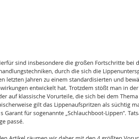
rfür sind insbesondere die großen Fortschritte bei 
andlungstechniken, durch die sich die Lippenuntersp
n letzten Jahren zu einem standardisierten und bewäh
wirkungen entwickelt hat. Trotzdem stößt man in der
r auf klassische Vorurteile, die sich bei dem Thema L
pischerweise gilt das Lippenaufspritzen als süchtig m
s Garant für sogenannte „Schlauchboot-Lippen“. Tats
ge passé. 
en Artikel räumen wir daher mit den 4 größten Vorurt