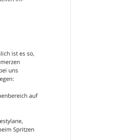
ich ist es so, 
hmerzen 
bei uns 
gegen:
penbereich auf 
stylane, 
beim Spritzen 