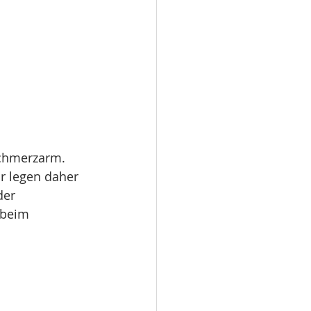
schmerzarm. 
r legen daher 
der 
 beim 