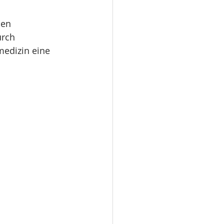
nen 
urch 
edizin eine 