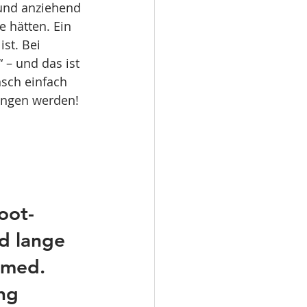
und anziehend 
 hätten. Ein 
st. Bei 
– und das ist 
sch einfach 
angen werden!
oot-
d lange 
 med. 
ng