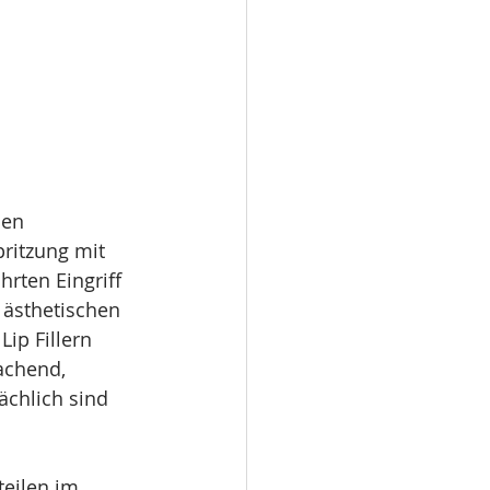
den 
ritzung mit 
rten Eingriff 
 ästhetischen 
ip Fillern 
achend, 
ächlich sind 
eilen im 