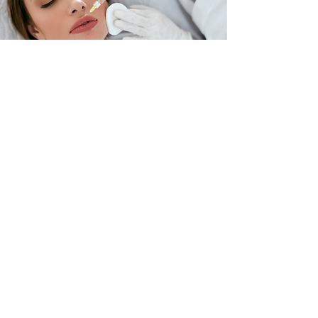
anreise
medlips+ finden Sie in den Räumen der
Frauenarztpraxis Dr. med. Hanne
Szlang
Zur Website
Adresse medilips+
Frauenarztpraxis Dr. med. Hanne
Szlang
Harburger Ring 10, III. Stock