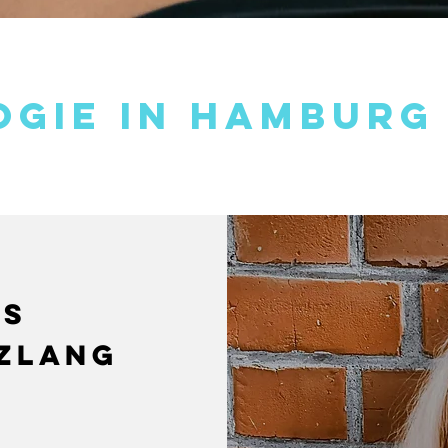
ogie in hamburg
is
Szlang