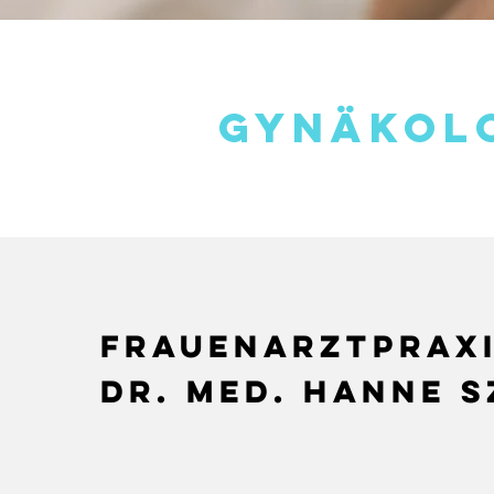
gynäkol
Frauenarztprax
Dr. med. Hanne 