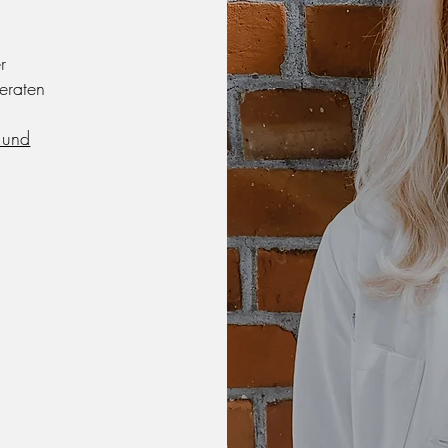
r
eraten
 und
!